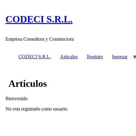
Ir
al
contenido
CODECI S.R.L.
Empresa Consultora y Constructora
CODECI S.R.L.
Articulos
Registro
Ingresar
Articulos
Bienvenido
No esta registrado como usuario.