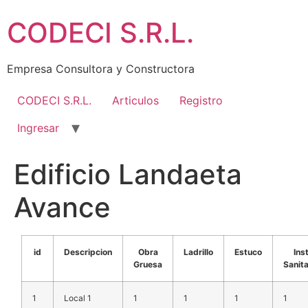
Ir
CODECI S.R.L.
al
contenido
Empresa Consultora y Constructora
CODECI S.R.L.
Articulos
Registro
Ingresar
Edificio Landaeta
Avance
id
Descripcion
Obra
Ladrillo
Estuco
Ins
Gruesa
Sanita
1
Local 1
1
1
1
1